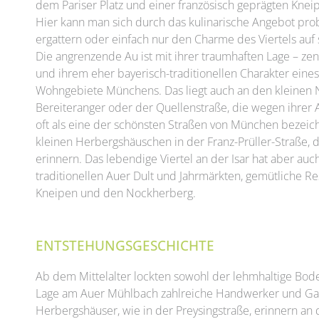
dem Pariser Platz und einer französisch geprägten Knei
Hier kann man sich durch das kulinarische Angebot pro
ergattern oder einfach nur den Charme des Viertels auf 
Die angrenzende Au ist mit ihrer traumhaften Lage – ze
und ihrem eher bayerisch-traditionellen Charakter eines
Wohngebiete Münchens. Das liegt auch an den kleinen
Bereiteranger oder der Quellenstraße, die wegen ihrer
oft als eine der schönsten Straßen von München bezei
kleinen Herbergshäuschen in der Franz-Prüller-Straße, 
erinnern. Das lebendige Viertel an der Isar hat aber auc
traditionellen Auer Dult und Jahrmärkten, gemütliche Res
Kneipen und den Nockherberg.
ENTSTEHUNGSGESCHICHTE
Ab dem Mittelalter lockten sowohl der lehmhaltige Bode
Lage am Auer Mühlbach zahlreiche Handwerker und Gasta
Herbergshäuser, wie in der Preysingstraße, erinnern an