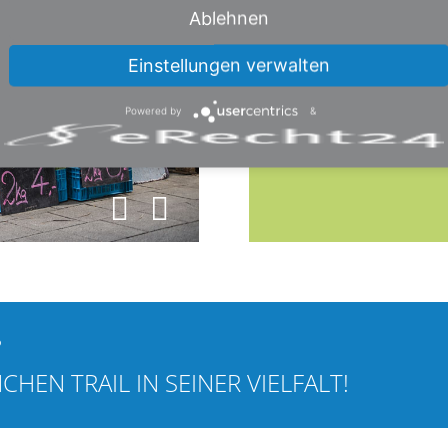
Ablehnen
Einstellungen verwalten
 Arbeitsviertel
Von V
Powered by
&
0
?
HEN TRAIL IN SEINER VIELFALT!