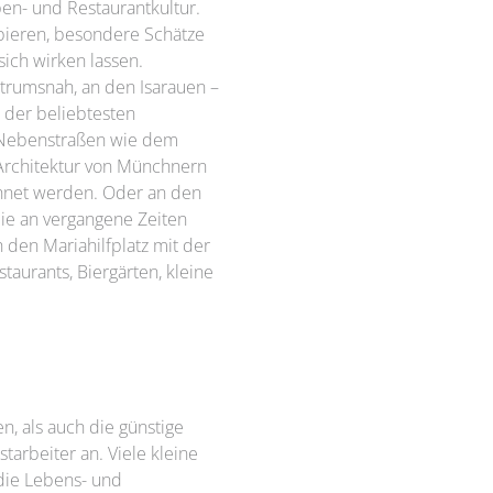
pen- und Restaurantkultur.
bieren, besondere Schätze
sich wirken lassen.
ntrumsnah, an den Isarauen –
 der beliebtesten
 Nebenstraßen wie dem
 Architektur von Münchnern
chnet werden. Oder an den
die an vergangene Zeiten
h den Mariahilfplatz mit der
taurants, Biergärten, kleine
n, als auch die günstige
rbeiter an. Viele kleine
 die Lebens- und