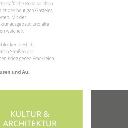
tschaftliche Rolle spielten
iet des heutigen Gasteigs,
rten. Mit der
tur ausgebaut, und alte
en weichen.
blöcken besticht
iten Straßen des
en Krieg gegen Frankreich
ausen und Au.
KULTUR &
ARCHITEKTUR