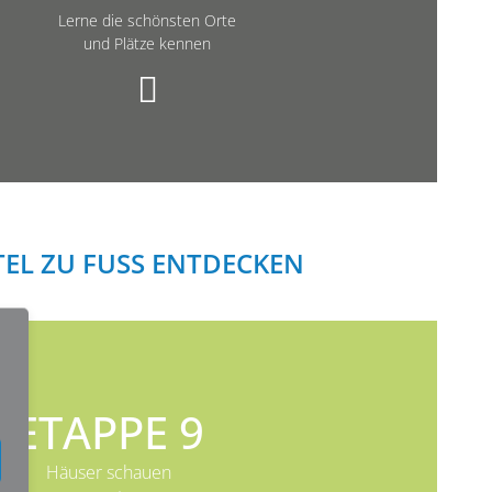
Lerne die schönsten Orte
und Plätze kennen
EL ZU FUSS ENTDECKEN
ETAPPE 9
Häuser schauen