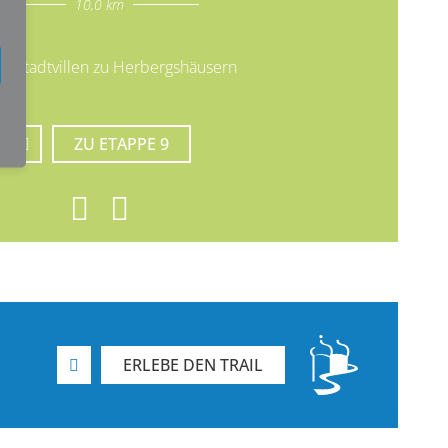
10,0 km
orstadtvillen zu Herbergshäusern
ZU ETAPPE 9
ERLEBE DEN TRAIL