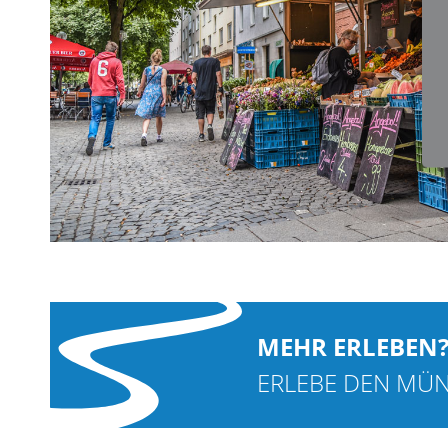
13,9 km
Von der Residenzstadt in ehemalige
ZU ETAPPE 1
MEHR ERLEBEN
ERLEBE DEN MÜNC